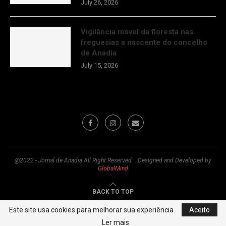
July 26, 2026
Vigilância móvel da floresta nas
freguesias a nascente do concelho
de Anadia
July 15, 2026
@2022 - Jornal de Anadia All Right Reserved. . Designed and Developed by
GlobalMind
BACK TO TOP
Este site usa cookies para melhorar sua experiência.
Aceito
Ler mais