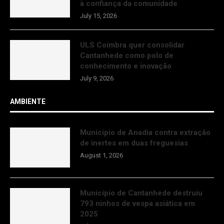
à confiança da comunidade
July 15, 2026
ULS Coimbra quer consolidar
Cantanhede como polo de
conhecimento e inovação
July 9, 2026
AMBIENTE
Município de Anadia contra extração
de inertes em duas freguesias
August 1, 2026
Município de Cantanhede destruiu
793 ninhos de vespa asiática em
2025