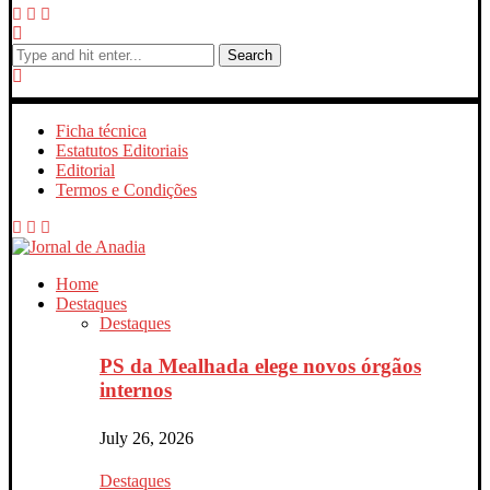
Search
Ficha técnica
Estatutos Editoriais
Editorial
Termos e Condições
Home
Destaques
Destaques
PS da Mealhada elege novos órgãos
internos
July 26, 2026
Destaques