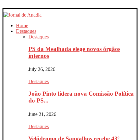
Home
Destaques
Destaques
PS da Mealhada elege novos órgãos
internos
July 26, 2026
Destaques
João Pinto lidera nova Comissão Política
do PS...
June 21, 2026
Destaques
Velódromo de Sangalhos recebe 43º