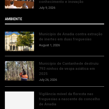
conhecimento e inovação
July 9, 2026
AMBIENTE
Município de Anadia contra extração
de inertes em duas freguesias
August 1, 2026
Município de Cantanhede destruiu
793 ninhos de vespa asiática em
2025
July 26, 2026
Vigilância móvel da floresta nas
freguesias a nascente do concelho
de Anadia