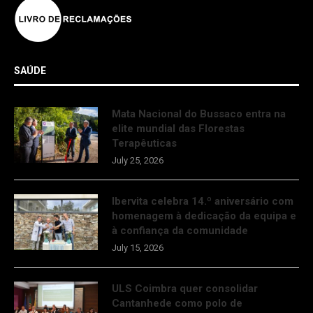
SAÚDE
Mata Nacional do Bussaco entra na
elite mundial das Florestas
Terapêuticas
July 25, 2026
Ibervita celebra 14.º aniversário com
homenagem à dedicação da equipa e
à confiança da comunidade
July 15, 2026
ULS Coimbra quer consolidar
Cantanhede como polo de