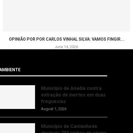
OPINIÃO POR POR CARLOS VINHAL SILVA: VAMOS FINGIR...
June 14, 2026
AMBIENTE
Município de Anadia contra
extração de inertes em duas
freguesias
August 1, 2026
Município de Cantanhede
destruiu 793 ninhos de vespa