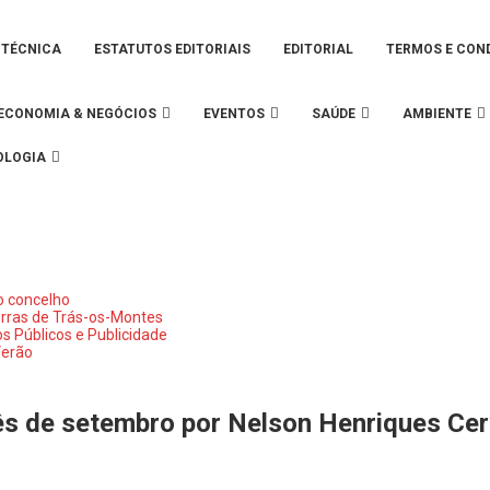
 TÉCNICA
ESTATUTOS EDITORIAIS
EDITORIAL
TERMOS E CON
ECONOMIA & NEGÓCIOS
EVENTOS
SAÚDE
AMBIENTE
OLOGIA
o concelho
erras de Trás-os-Montes
 Públicos e Publicidade
Verão
ês de setembro por Nelson Henriques Cer