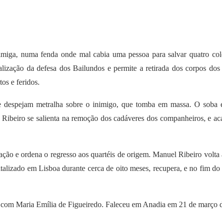
imiga, numa fenda onde mal cabia uma pessoa para salvar quatro cole
lização da defesa dos Bailundos e permite a retirada dos corpos dos
os e feridos.
e despejam metralha sobre o inimigo, que tomba em massa. O soba e
 Ribeiro se salienta na remoção dos cadáveres dos companheiros, e a
ação e ordena o regresso aos quartéis de origem. Manuel Ribeiro vol
italizado em Lisboa durante cerca de oito meses, recupera, e no fim d
o com Maria Emília de Figueiredo.
Faleceu em Anadia em 21 de março 