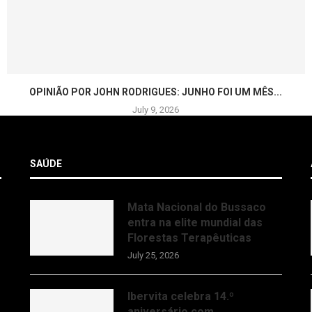
OPINIÃO POR JOHN RODRIGUES: JUNHO FOI UM MÊS...
July 9, 2026
SAÚDE
Mata Nacional do Bussaco
entra na elite mundial das
Florestas Terapêuticas
July 25, 2026
Ibervita celebra 14.º
aniversário com