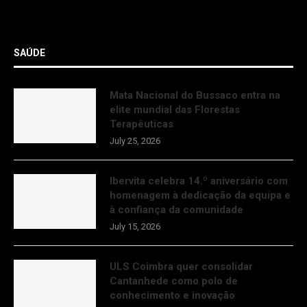
SAÚDE
Mata Nacional do Bussaco entra na
elite mundial das Florestas
Terapêuticas
July 25, 2026
Ibervita celebra 14.º aniversário com
homenagem à dedicação da equipa e
à confiança da comunidade
July 15, 2026
ULS Coimbra quer consolidar
Cantanhede como polo de
conhecimento e inovação