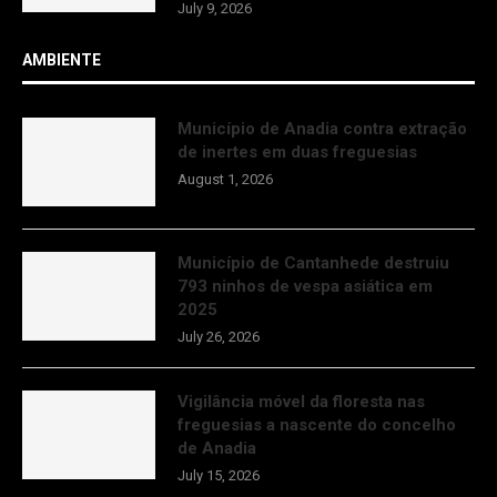
July 9, 2026
AMBIENTE
Município de Anadia contra extração
de inertes em duas freguesias
August 1, 2026
Município de Cantanhede destruiu
793 ninhos de vespa asiática em
2025
July 26, 2026
Vigilância móvel da floresta nas
freguesias a nascente do concelho
de Anadia
July 15, 2026