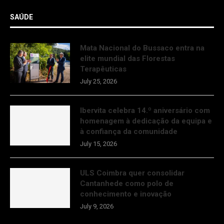
SAÚDE
Mata Nacional do Bussaco entra na
elite mundial das Florestas
Terapêuticas
July 25, 2026
Ibervita celebra 14.º aniversário com
homenagem à dedicação da equipa e
à confiança da comunidade
July 15, 2026
ULS Coimbra quer consolidar
Cantanhede como polo de
conhecimento e inovação
July 9, 2026