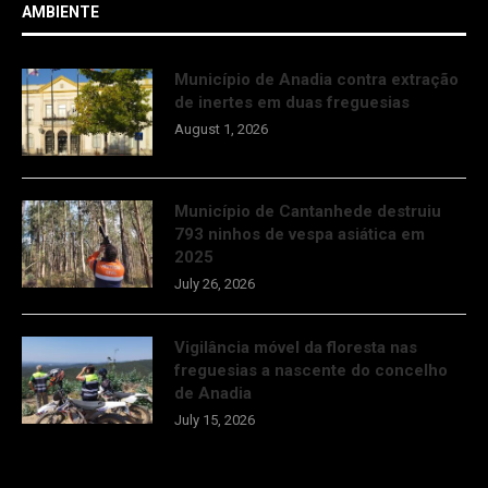
AMBIENTE
Município de Anadia contra extração
de inertes em duas freguesias
August 1, 2026
Município de Cantanhede destruiu
793 ninhos de vespa asiática em
2025
July 26, 2026
Vigilância móvel da floresta nas
freguesias a nascente do concelho
de Anadia
July 15, 2026