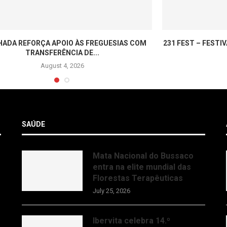
ADA REFORÇA APOIO ÀS FREGUESIAS COM
231 FEST – FESTI
TRANSFERÊNCIA DE...
August 4, 2026
SAÚDE
Mata Nacional do Bussaco
entra na elite mundial das
Florestas Terapêuticas
July 25, 2026
Ibervita celebra 14.º