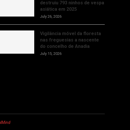
destruiu 793 ninhos de vespa
asiática em 2025
July 26, 2026
Vigilância móvel da floresta
nas freguesias a nascente
do concelho de Anadia
July 15, 2026
alMind