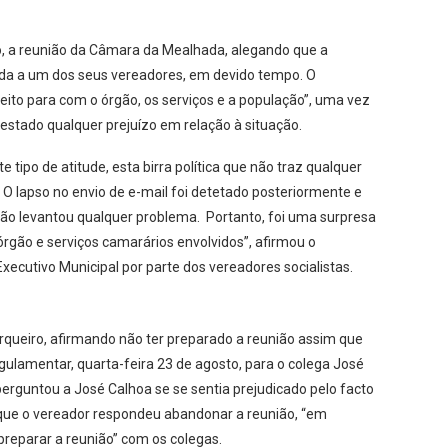
o, a reunião da Câmara da Mealhada, alegando que a
ada a um dos seus vereadores, em devido tempo. O
eito para com o órgão, os serviços e a população”, uma vez
festado qualquer prejuízo em relação à situação.
ipo de atitude, esta birra política que não traz qualquer
. O lapso no envio de e-mail foi detetado posteriormente e
ão levantou qualquer problema. Portanto, foi uma surpresa
órgão e serviços camarários envolvidos”, afirmou o
cutivo Municipal por parte dos vereadores socialistas.
arqueiro, afirmando não ter preparado a reunião assim que
egulamentar, quarta-feira 23 de agosto, para o colega José
erguntou a José Calhoa se se sentia prejudicado pelo facto
o que o vereador respondeu abandonar a reunião, “em
preparar a reunião” com os colegas.