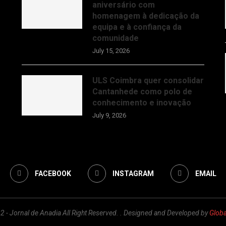
aniversário com
homenagem à dedicação da
equipa e à confiança da
comunidade
July 15, 2026
ULS Coimbra quer consolidar
Cantanhede como polo de
conhecimento e inovação
July 9, 2026
FACEBOOK
INSTAGRAM
EMAIL
 - Jornal de Anadia All Right Reserved. . Designed and Developed by
Glob