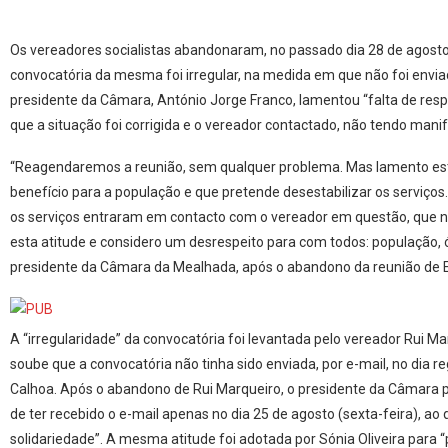
Os vereadores socialistas abandonaram, no passado dia 28 de agost
convocatória da mesma foi irregular, na medida em que não foi envi
presidente da Câmara, António Jorge Franco, lamentou “falta de resp
que a situação foi corrigida e o vereador contactado, não tendo mani
“Reagendaremos a reunião, sem qualquer problema. Mas lamento este t
benefício para a população e que pretende desestabilizar os serviços
os serviços entraram em contacto com o vereador em questão, que n
esta atitude e considero um desrespeito para com todos: população, 
presidente da Câmara da Mealhada, após o abandono da reunião de Exe
A “irregularidade” da convocatória foi levantada pelo vereador Rui M
soube que a convocatória não tinha sido enviada, por e-mail, no dia r
Calhoa. Após o abandono de Rui Marqueiro, o presidente da Câmara p
de ter recebido o e-mail apenas no dia 25 de agosto (sexta-feira), a
solidariedade”. A mesma atitude foi adotada por Sónia Oliveira para “