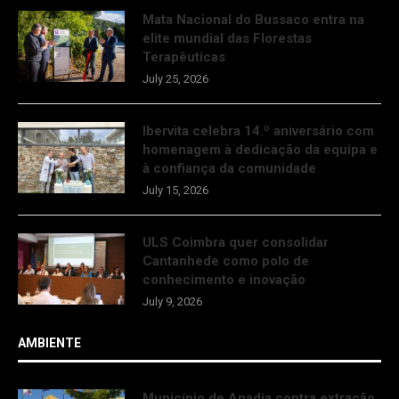
Mata Nacional do Bussaco entra na
elite mundial das Florestas
Terapêuticas
July 25, 2026
Ibervita celebra 14.º aniversário com
homenagem à dedicação da equipa e
à confiança da comunidade
July 15, 2026
ULS Coimbra quer consolidar
Cantanhede como polo de
conhecimento e inovação
July 9, 2026
AMBIENTE
Município de Anadia contra extração