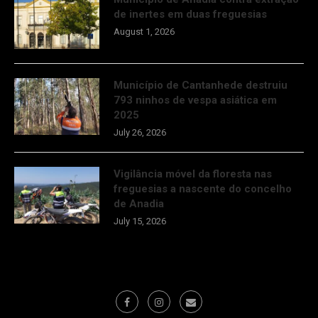
de inertes em duas freguesias
August 1, 2026
Município de Cantanhede destruiu
793 ninhos de vespa asiática em
2025
July 26, 2026
Vigilância móvel da floresta nas
freguesias a nascente do concelho
de Anadia
July 15, 2026