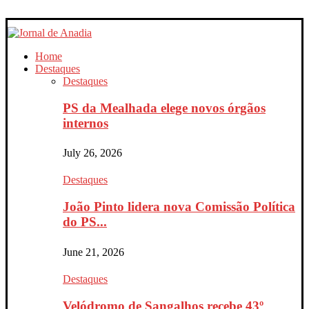
Home
Destaques
Destaques
PS da Mealhada elege novos órgãos
internos
July 26, 2026
Destaques
João Pinto lidera nova Comissão Política
do PS...
June 21, 2026
Destaques
Velódromo de Sangalhos recebe 43º