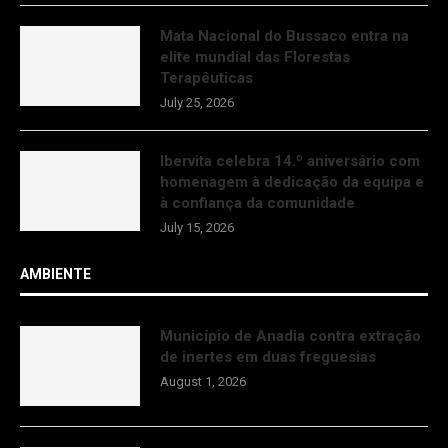
Mata Nacional do Bussaco entra na
elite mundial das Florestas
Terapêuticas
July 25, 2026
Ibervita celebra 14.º aniversário com
homenagem à dedicação da equipa e
à confiança da comunidade
July 15, 2026
AMBIENTE
Município de Anadia contra extração
de inertes em duas freguesias
August 1, 2026