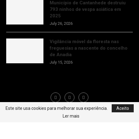
Município de Cantanhede destruiu
793 ninhos de vespa asiática em
2025
July 26, 2026
Vigilância móvel da floresta nas
freguesias a nascente do concelho
de Anadia
July 15, 2026
Este site usa cookies para melhorar sua experiência.
Aceito
Ler mais
@2022 - Jornal de Anadia All Right Reserved. . Designed and Developed by
GlobalMind