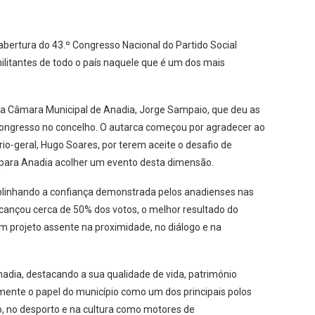
abertura do 43.º Congresso Nacional do Partido Social
ilitantes de todo o país naquele que é um dos mais
da Câmara Municipal de Anadia, Jorge Sampaio, que deu as
 congresso no concelho. O autarca começou por agradecer ao
io-geral, Hugo Soares, por terem aceite o desafio de
 para Anadia acolher um evento desta dimensão.
sublinhando a confiança demonstrada pelos anadienses nas
lcançou cerca de 50% dos votos, o melhor resultado do
um projeto assente na proximidade, no diálogo e na
adia, destacando a sua qualidade de vida, património
lmente o papel do município como um dos principais polos
o, no desporto e na cultura como motores de