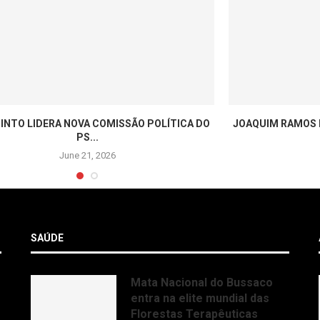
INTO LIDERA NOVA COMISSÃO POLÍTICA DO
JOAQUIM RAMOS P
PS...
June 21, 2026
SAÚDE
Mata Nacional do Bussaco
entra na elite mundial das
Florestas Terapêuticas