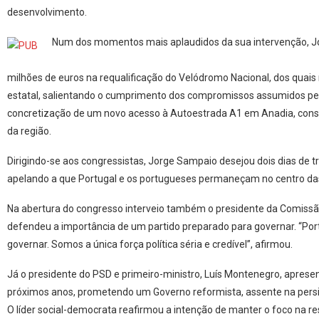
desenvolvimento.
Num dos momentos mais aplaudidos da sua intervenção, Jo
milhões de euros na requalificação do Velódromo Nacional, dos quai
estatal, salientando o cumprimento dos compromissos assumidos pe
concretização de um novo acesso à Autoestrada A1 em Anadia, cons
da região.
Dirigindo-se aos congressistas, Jorge Sampaio desejou dois dias de tr
apelando a que Portugal e os portugueses permaneçam no centro das 
Na abertura do congresso interveio também o presidente da Comissão P
defendeu a importância de um partido preparado para governar. “Por
governar. Somos a única força política séria e credível”, afirmou.
Já o presidente do PSD e primeiro-ministro, Luís Montenegro, apresent
próximos anos, prometendo um Governo reformista, assente na persi
O líder social-democrata reafirmou a intenção de manter o foco na re