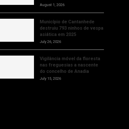
August 1, 2026
Município de Cantanhede
destruiu 793 ninhos de vespa
asiática em 2025
July 26, 2026
Vigilância móvel da floresta
nas freguesias a nascente
do concelho de Anadia
July 15, 2026