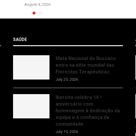
August 4, 2026
SAÚDE
Mata Nacional do Bussaco
entra na elite mundial das
Florestas Terapêuticas
July 25, 2026
Ibervita celebra 14.º
aniversário com
homenagem à dedicação da
equipa e à confiança da
comunidade
July 15, 2026