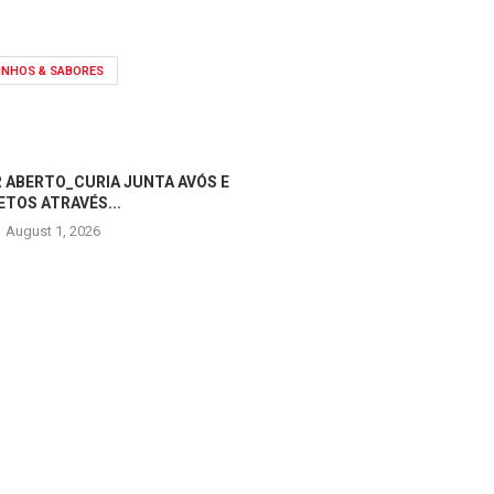
INHOS & SABORES
 ABERTO_CURIA JUNTA AVÓS E
ETOS ATRAVÉS...
August 1, 2026
OPERADORES TURÍSTICOS V
ANADIA