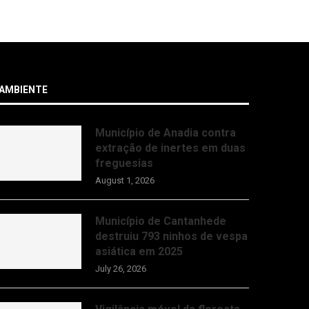
July 29, 20
AMBIENTE
Município de Anadia contra
extração de inertes em duas
freguesias
August 1, 2026
Município de Cantanhede
destruiu 793 ninhos de vespa
asiática em 2025
July 26, 2026