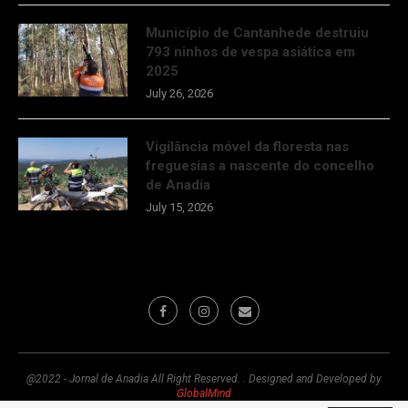
Município de Cantanhede destruiu
793 ninhos de vespa asiática em
2025
July 26, 2026
Vigilância móvel da floresta nas
freguesias a nascente do concelho
de Anadia
July 15, 2026
@2022 - Jornal de Anadia All Right Reserved. . Designed and Developed by
GlobalMind