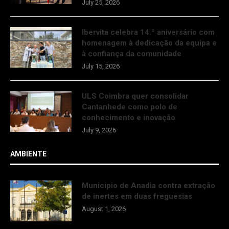
July 25, 2026
Ibervita celebra 14.º aniversário com
homenagem à dedicação da equipa e
à confiança da comunidade
July 15, 2026
ULS Coimbra quer consolidar
Cantanhede como polo de
conhecimento e inovação
July 9, 2026
AMBIENTE
Município de Anadia contra extração
de inertes em duas freguesias
August 1, 2026