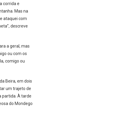
 corrida e
ontanha. Mas na
 e ataquei com
meta”, descreve
ara a geral, mas
igo ou com os
la, comigo ou
da Beira, em dois
ar um trajeto de
 partida. À tarde
ajeosa do Mondego