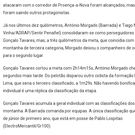
atacaram com o corredor de Proença-a-Nova foram alcançados, mas
foram saindo outros protagonistas.
Já nos últimos dez quilómetros, António Morgado (Bairrada) e Tiago 
Vinha/ADRAP/Sentir Penafiel) consolidaram-se como perseguidores
Gonçalo Tavares, mas, a três quilómetros da meta, que coincidia co
montanha de terceira categoria, Morgado deixou o companheiro de o
para o segundo lugar.
Gonçalo Tavares cortou a meta com 2h14m15s, António Morgado che
segundos mais tarde. Do pelotão disparou outro ciclista da formação b
Lima, que seria o terceiro classificado, a 1m29s. Não havendo bonifica
individual é uma réplica da classificação da etapa.
Gonçalo Tavares acumula a geral individual com as classificações dos
montanha. A Bairrada comanda por equipas. A única classificação qu
de júnior de primeiro ano, que está em posse de Pablo Lospitao
(ElectroMercantil/Gr100).