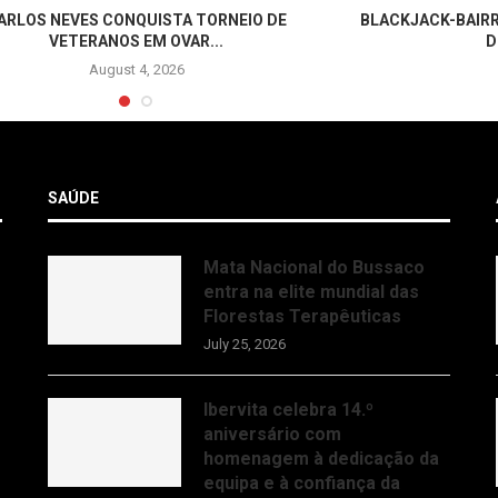
ARLOS NEVES CONQUISTA TORNEIO DE
BLACKJACK-BAIRR
VETERANOS EM OVAR...
D
August 4, 2026
SAÚDE
Mata Nacional do Bussaco
entra na elite mundial das
Florestas Terapêuticas
July 25, 2026
Ibervita celebra 14.º
aniversário com
homenagem à dedicação da
equipa e à confiança da