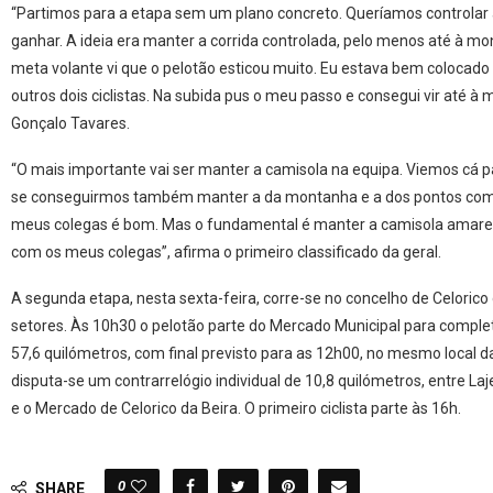
“Partimos para a etapa sem um plano concreto. Queríamos controlar a
ganhar. A ideia era manter a corrida controlada, pelo menos até à m
meta volante vi que o pelotão esticou muito. Eu estava bem colocado
outros dois ciclistas. Na subida pus o meu passo e consegui vir até à 
Gonçalo Tavares.
“O mais importante vai ser manter a camisola na equipa. Viemos cá p
se conseguirmos também manter a da montanha e a dos pontos com
meus colegas é bom. Mas o fundamental é manter a camisola amare
com os meus colegas”, afirma o primeiro classificado da geral.
A segunda etapa, nesta sexta-feira, corre-se no concelho de Celorico 
setores. Às 10h30 o pelotão parte do Mercado Municipal para complet
57,6 quilómetros, com final previsto para as 12h00, no mesmo local da
disputa-se um contrarrelógio individual de 10,8 quilómetros, entre L
e o Mercado de Celorico da Beira. O primeiro ciclista parte às 16h.
0
SHARE