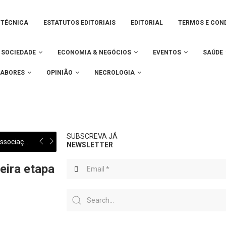
 TÉCNICA
ESTATUTOS EDITORIAIS
EDITORIAL
TERMOS E CON
SOCIEDADE
ECONOMIA & NEGÓCIOS
EVENTOS
SAÚDE
SABORES
OPINIÃO
NECROLOGIA
SUBSCREVA JÁ
Câmara de Cantanhede entrega 70 mil euros a associações culturais do concelho
NEWSLETTER
eira etapa