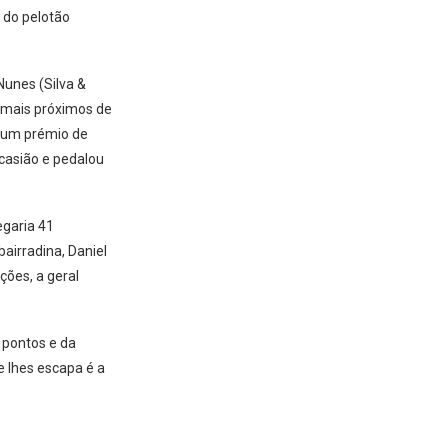
 do pelotão
Nunes (Silva &
 mais próximos de
m um prémio de
casião e pedalou
garia 41
airradina, Daniel
ções, a geral
 pontos e da
e lhes escapa é a