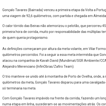
Gonçalo Tavares (Bairrada) venceu a primeira etapa da Volta a Portug
uma viagem de 92,6 quilómetros, com partida e chegada em Almeida
O calor tórrido das Beiras não atemorizou o pelotão, que percorreu 4
primeira hora de corrida, muito por responsabilidade das múltiplas te
de quem queria protagonismo.
As definições começaram por altura da meta volante, em Vilar Formo
quilómetros percorridos. Foi a seguir a essa meta intermédia que Go
atacou na companhia de Kavah David (Mundimat/SGR Ambiente/CCA 
Alejandro Merenciano (InfinObras/Zafiro Team).
O trio manteve-se unido até à montanha de Porto de Ovelha, onde, a 
quilómetros da meta, Gonçalo Tavares disparou para uma cavalgada e
só terminaria na meta.
Com Gonçalo Tavares impávido na frente da corrida, fazendo um long
numa etapa em linha, sucederam-se as movimentações atrás. Os co