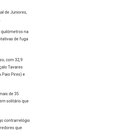
al de Juniores,
.
5 quilómetros na
ntativas de fuga
so, com 32,9
nçalo Tavares
Paio Pires) e
mais de 35
m solitário que
o contrarrelógio
rredores que