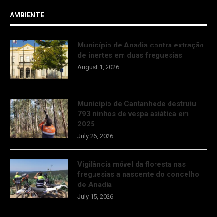
AMBIENTE
Município de Anadia contra extração
de inertes em duas freguesias
August 1, 2026
Município de Cantanhede destruiu
793 ninhos de vespa asiática em
2025
July 26, 2026
Vigilância móvel da floresta nas
freguesias a nascente do concelho
de Anadia
July 15, 2026