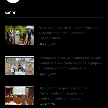
SAÚDE
Mata Nacional do Bussaco entra na
elite mundial das Florestas
Terapêuticas
July 25, 2026
Ibervita celebra 14.º aniversário com
homenagem à dedicação da equipa e
à confiança da comunidade
July 15, 2026
ULS Coimbra quer consolidar
Cantanhede como polo de
conhecimento e inovação
July 9, 2026