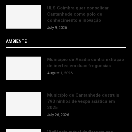
ULS Coimbra quer consolidar
Cantanhede como polo de
conhecimento e inovação
July 9, 2026
AMBIENTE
Município de Anadia contra extração
de inertes em duas freguesias
August 1, 2026
Município de Cantanhede destruiu
793 ninhos de vespa asiática em
2025
July 26, 2026
Vigilância móvel da floresta nas