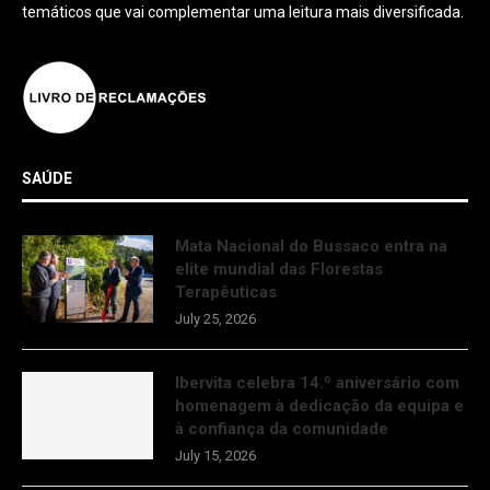
temáticos que vai complementar uma leitura mais diversificada.
SAÚDE
Mata Nacional do Bussaco entra na
elite mundial das Florestas
Terapêuticas
July 25, 2026
Ibervita celebra 14.º aniversário com
homenagem à dedicação da equipa e
à confiança da comunidade
July 15, 2026