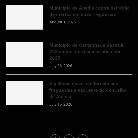
Município de Anadia contra extração
de inertes em duas freguesias
August 1, 2026
Município de Cantanhede destruiu
793 ninhos de vespa asiática em
2025
July 26, 2026
Vigilância móvel da floresta nas
freguesias a nascente do concelho
de Anadia
July 15, 2026