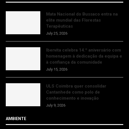
Mata Nacional do Bussaco entra na
elite mundial das Florestas
Terapêuticas
July 25, 2026
Ibervita celebra 14.º aniversário com
homenagem à dedicação da equipa e
à confiança da comunidade
July 15, 2026
ULS Coimbra quer consolidar
Cantanhede como polo de
conhecimento e inovação
July 9, 2026
AMBIENTE