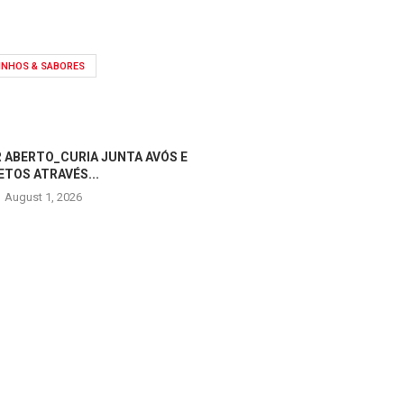
INHOS & SABORES
 ABERTO_CURIA JUNTA AVÓS E
ETOS ATRAVÉS...
August 1, 2026
OPERADORES TURÍSTICOS V
ANADIA