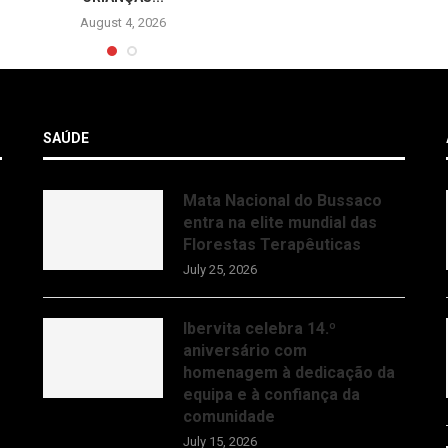
August 4, 2026
SAÚDE
Mata Nacional do Bussaco
entra na elite mundial das
Florestas Terapêuticas
July 25, 2026
Ibervita celebra 14.º
aniversário com
homenagem à dedicação da
equipa e à confiança da
comunidade
July 15, 2026