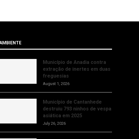
July 29, 20
AMBIENTE
Município de Anadia contra
extração de inertes em duas
freguesias
August 1, 2026
Município de Cantanhede
destruiu 793 ninhos de vespa
asiática em 2025
July 26, 2026
Vigilância móvel da floresta