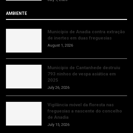
AMBIENTE
Município de Anadia contra extração
de inertes em duas freguesias
August 1, 2026
Município de Cantanhede destruiu
793 ninhos de vespa asiática em
2025
July 26, 2026
Vigilância móvel da floresta nas
freguesias a nascente do concelho
de Anadia
July 15, 2026