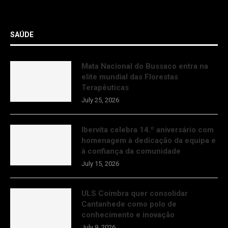
SAÚDE
Mata Nacional do Bussaco entra na
elite mundial das Florestas
Terapêuticas
July 25, 2026
Ibervita celebra 14.º aniversário com
homenagem à dedicação da equipa e
à confiança da comunidade
July 15, 2026
ULS Coimbra quer consolidar
Cantanhede como polo de
conhecimento e inovação
July 9, 2026