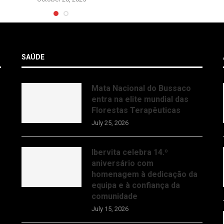
SAÚDE
Mata Nacional do Bussaco
entra na elite mundial das
Florestas Terapêuticas
July 25, 2026
Ibervita celebra 14.º
aniversário com
homenagem à dedicação da
equipa e à confiança da
comunidade
July 15, 2026