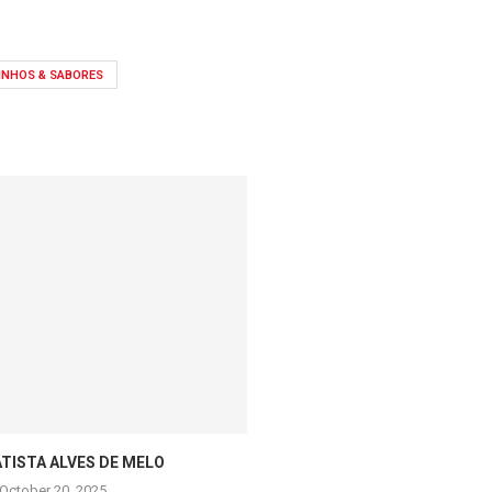
INHOS & SABORES
ATISTA ALVES DE MELO
NELSON ALVES 
October 20, 2025
October 20, 