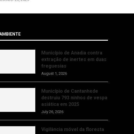
AMBIENTE
Município de Anadia contra
extração de inertes em duas
freguesias
August 1, 2026
Município de Cantanhede
destruiu 793 ninhos de vespa
asiática em 2025
July 26, 2026
Vigilância móvel da floresta