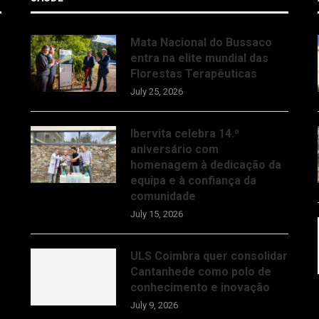
Mata Nacional do Bussaco
entra na elite mundial das
Florestas Terapêuticas
July 25, 2026
Ibervita celebra 14.º
aniversário com
homenagem à dedicação da
equipa e à confiança da
comunidade
July 15, 2026
ULS Coimbra quer consolidar
Cantanhede como polo de
conhecimento e inovação
July 9, 2026