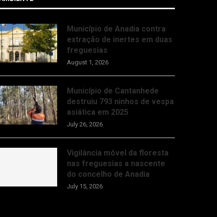
Município de Anadia contra
extração de inertes em duas
freguesias
August 1, 2026
Município de Cantanhede
destruiu 793 ninhos de vespa
asiática em 2025
July 26, 2026
Vigilância móvel da floresta
nas freguesias a nascente
do concelho de Anadia
July 15, 2026