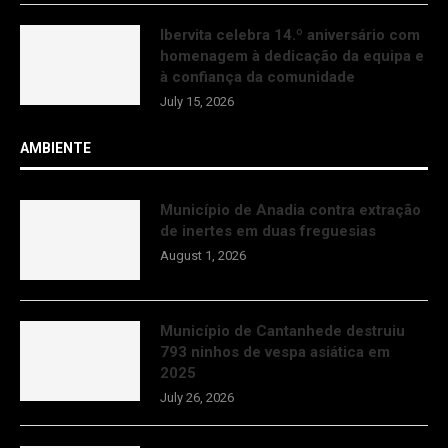
Ibervita celebra 14.º aniversário com
homenagem à dedicação da equipa e
à confiança da comunidade
July 15, 2026
AMBIENTE
Município de Anadia contra extração
de inertes em duas freguesias
August 1, 2026
Município de Cantanhede destruiu
793 ninhos de vespa asiática em
2025
July 26, 2026