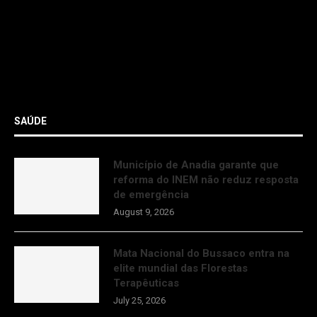
SAÚDE
Município de Anadia garante que
reforma do INEM não reduz resposta
de emergência
August 9, 2026
Mata Nacional do Bussaco entra na
elite mundial das Florestas
Terapêuticas
July 25, 2026