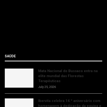
SAÚDE
Mata Nacional do Bussaco entra na
elite mundial das Florestas
Terapêuticas
July 25, 2026
Ibervita celebra 14.º aniversário com
homenagem à dedicação da equipa e