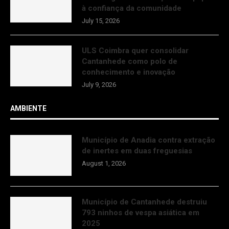
à confiança da comunidade
July 15, 2026
ULS Coimbra quer consolidar
Cantanhede como polo de
conhecimento e inovação
July 9, 2026
AMBIENTE
Município de Anadia contra extração
de inertes em duas freguesias
August 1, 2026
Município de Cantanhede destruiu
793 ninhos de vespa asiática em
2025