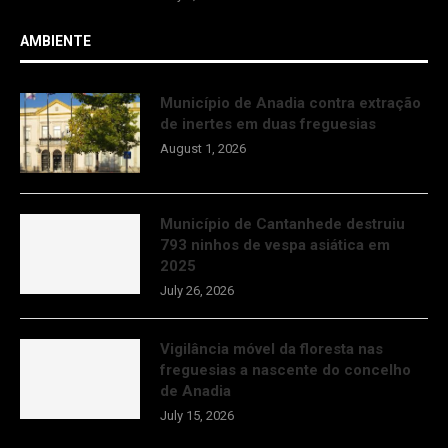
AMBIENTE
Município de Anadia contra extração
de inertes em duas freguesias
August 1, 2026
Município de Cantanhede destruiu
793 ninhos de vespa asiática em
2025
July 26, 2026
Vigilância móvel da floresta nas
freguesias a nascente do concelho
de Anadia
July 15, 2026