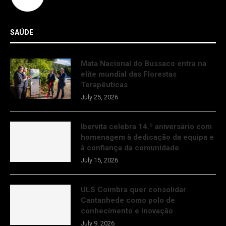
SAÚDE
Mata Nacional do Bussaco entra na
elite mundial das Florestas
Terapêuticas
July 25, 2026
Ibervita celebra 14.º aniversário com
homenagem à dedicação da equipa e
à confiança da comunidade
July 15, 2026
ULS Coimbra quer consolidar
Cantanhede como polo de
conhecimento e inovação
July 9, 2026