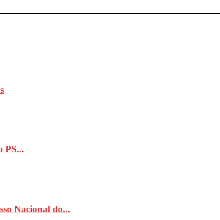
s
 PS...
so Nacional do...