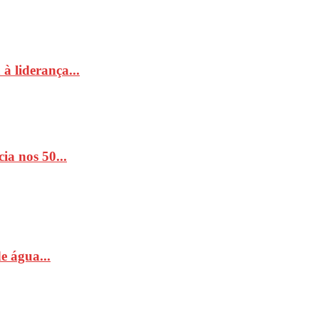
à liderança...
ia nos 50...
e água...