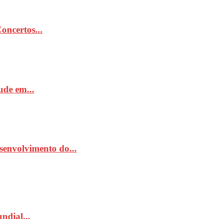
ncertos...
de em...
senvolvimento do...
ndial...