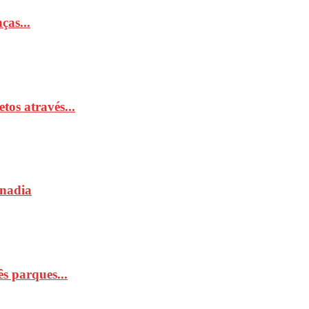
ças...
tos através...
Anadia
s parques...