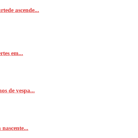
tede ascende...
rtes em...
os de vespa...
 nascente...