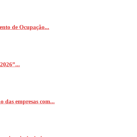
ento de Ocupação...
2026”...
o das empresas com...