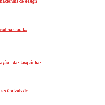
rnacionais de design
al nacional...
ação” das tasquinhas
 festivais de...