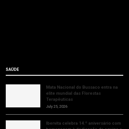
SAÚDE
Mata Nacional do Bussaco entra na
elite mundial das Florestas
Terapêuticas
July 25, 2026
Ibervita celebra 14.º aniversário com