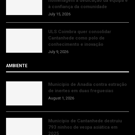
homenagem à dedicação da equipa e
à confiança da comunidade
July 15, 2026
ULS Coimbra quer consolidar
Cantanhede como polo de
conhecimento e inovação
July 9, 2026
AMBIENTE
Município de Anadia contra extração
de inertes em duas freguesias
August 1, 2026
Município de Cantanhede destruiu
793 ninhos de vespa asiática em
2025