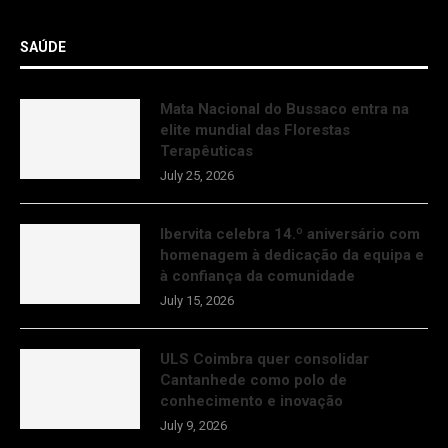
SAÚDE
Mata Nacional do Bussaco entra na
elite mundial das Florestas
Terapêuticas
July 25, 2026
Ibervita celebra 14.º aniversário com
homenagem à dedicação da equipa e
à confiança da comunidade
July 15, 2026
ULS Coimbra quer consolidar
Cantanhede como polo de
conhecimento e inovação
July 9, 2026