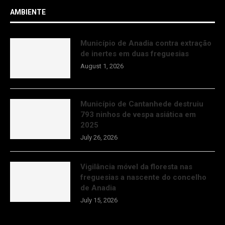
AMBIENTE
Município de Anadia contra extração
de inertes em duas freguesias
August 1, 2026
Município de Cantanhede destruiu
793 ninhos de vespa asiática em
2025
July 26, 2026
Vigilância móvel da floresta nas
freguesias a nascente do concelho
de Anadia
July 15, 2026