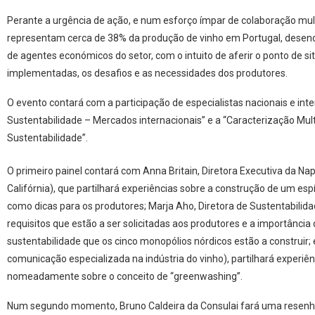
“Caracterização e os Caminhos para a Sustentabilidade Multirregiona
a partir das 16h, no Instituto Politécnico de Viseu. Esta é uma ação con
com o apoio do Porto Protocol.
A sustentabilidade é um dos temas mais prementes da atualidade, no
exigências dos mercados internacionais e ao impacto das alterações 
Perante a urgência de ação, e num esforço ímpar de colaboração multi
representam cerca de 38% da produção de vinho em Portugal, dese
de agentes económicos do setor, com o intuito de aferir o ponto de si
implementadas, os desafios e as necessidades dos produtores.
O evento contará com a participação de especialistas nacionais e int