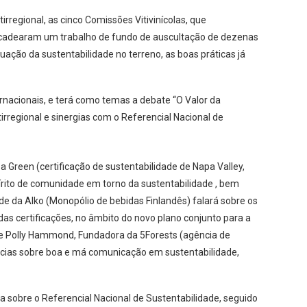
l” é o mote do evento que terá lugar no dia 13 de dezembro,
junta da CVR da Bairrada, Beira Interior, Dão, Lisboa e Tejo e
meadamente na área da vitivinicultura, face às crescentes
climáticas.
rregional, as cinco Comissões Vitivinícolas, que
ncadearam um trabalho de fundo de auscultação de dezenas
tuação da sustentabilidade no terreno, as boas práticas já
ernacionais, e terá como temas a debate “O Valor da