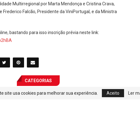
irregional e sinergias com o Referencial Nacional de
a Green (certificação de sustentabilidade de Napa Valley,
pírito de comunidade em torno da sustentabilidade , bem
de da Alko (Monopólio de bebidas Finlandês) falará sobre os
 das certificações, no âmbito do novo plano conjunto para a
; e Polly Hammond, Fundadora da 5Forests (agência de
ências sobre boa e má comunicação em sustentabilidade,
sobre o Referencial Nacional de Sustentabilidade, seguido
idade Multirregional por Marta Mendonça e Cristina Crava,
te site usa cookies para melhorar sua experiência.
Aceito
Ler m
Frederico Falcão, Presidente da ViniPortugal, e da Ministra
ine, bastando para isso inscrição prévia neste link:
hp2hBA