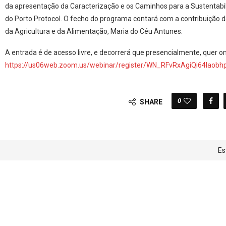
Sustentabilidade – Mercados internacionais” e a “Caracterização Mult
Sustentabilidade”.
O primeiro painel contará com Anna Britain, Diretora Executiva da Nap
Califórnia), que partilhará experiências sobre a construção de um es
como dicas para os produtores; Marja Aho, Diretora de Sustentabilida
requisitos que estão a ser solicitadas aos produtores e a importância
sustentabilidade que os cinco monopólios nórdicos estão a construir
comunicação especializada na indústria do vinho), partilhará experi
nomeadamente sobre o conceito de “greenwashing”.
Num segundo momento, Bruno Caldeira da Consulai fará uma resenha 
da apresentação da Caracterização e os Caminhos para a Sustentabil
Es
do Porto Protocol. O fecho do programa contará com a contribuição de 
da Agricultura e da Alimentação, Maria do Céu Antunes.
A entrada é de acesso livre, e decorrerá que presencialmente, quer onl
https://us06web.zoom.us/webinar/register/WN_RFvRxAgiQi64Iaob