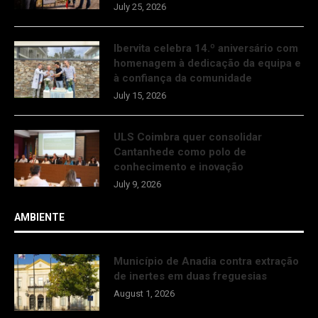
July 25, 2026
Ibervita celebra 14.º aniversário com
homenagem à dedicação da equipa e
à confiança da comunidade
July 15, 2026
ULS Coimbra quer consolidar
Cantanhede como polo de
conhecimento e inovação
July 9, 2026
AMBIENTE
Município de Anadia contra extração
de inertes em duas freguesias
August 1, 2026