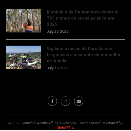
Município de Cantanhede destruiu
793 ninhos de vespa asiática em
2025
July 26, 2026
Vigilância móvel da floresta nas
freguesias a nascente do concelho
de Anadia
July 15, 2026
@2022 - Jornal de Anadia All Right Reserved. . Designed and Developed by
GlobalMind