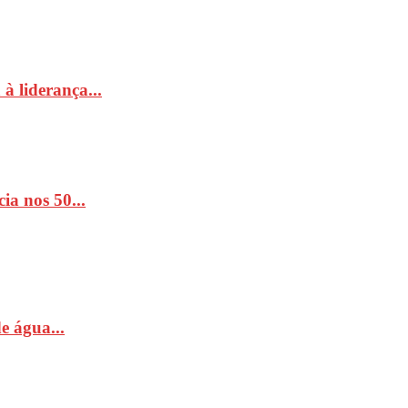
à liderança...
ia nos 50...
e água...