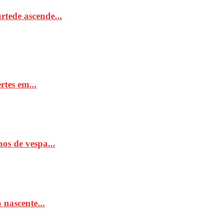
tede ascende...
rtes em...
os de vespa...
 nascente...