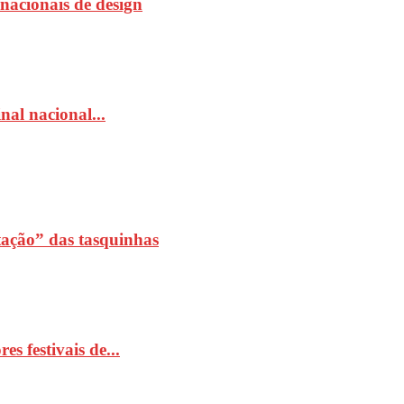
rnacionais de design
al nacional...
ação” das tasquinhas
 festivais de...