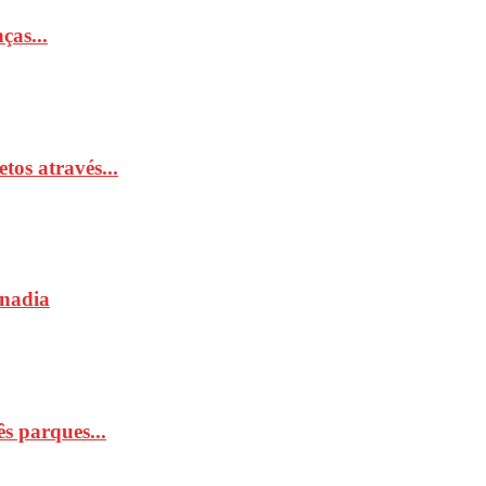
ças...
tos através...
Anadia
s parques...