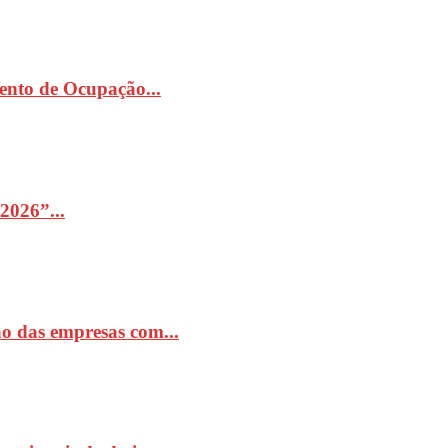
ento de Ocupação...
2026”...
o das empresas com...