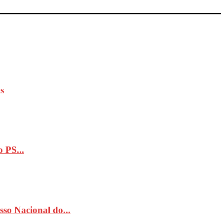
s
 PS...
so Nacional do...