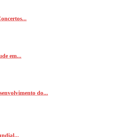
ncertos...
de em...
senvolvimento do...
ndial...