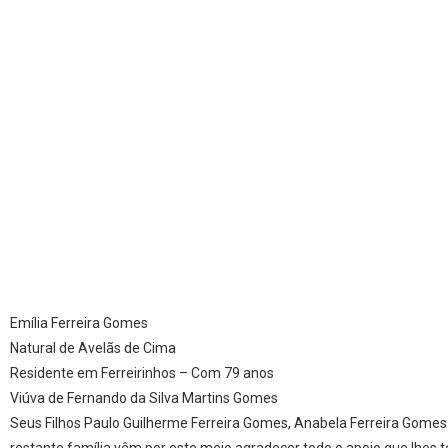
Emília Ferreira Gomes
Natural de Avelãs de Cima
Residente em Ferreirinhos – Com 79 anos
Viúva de Fernando da Silva Martins Gomes
Seus Filhos Paulo Guilherme Ferreira Gomes, Anabela Ferreira Gomes 
restante família vêm por este meio agradecer todo o apoio que lhes 