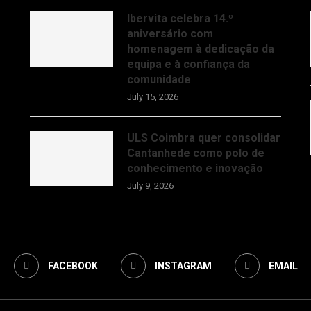
Ibervita celebra 14.º
aniversário com
homenagem à dedicação da
equipa e à confiança da
comunidade
July 15, 2026
ULS Coimbra quer consolidar
Cantanhede como polo de
conhecimento e inovação
July 9, 2026
FACEBOOK
INSTAGRAM
EMAIL