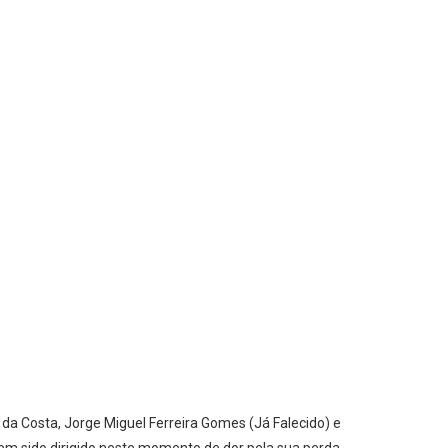
da Costa, Jorge Miguel Ferreira Gomes (Já Falecido) e
tem sido dirigido neste momento de dor pela sua perda.