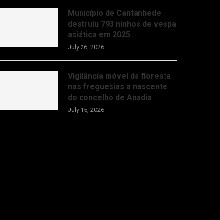
Município de Cantanhede
destruiu 793 ninhos de vespa
asiática em 2025
July 26, 2026
Vigilância móvel da floresta
nas freguesias a nascente
do concelho de Anadia
July 15, 2026