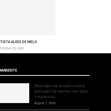
ATISTA ALVES DE MELO
October 20, 2025
AMBIENTE
Município de Anadia contra
extração de inertes em duas
freguesias
August 1, 2026