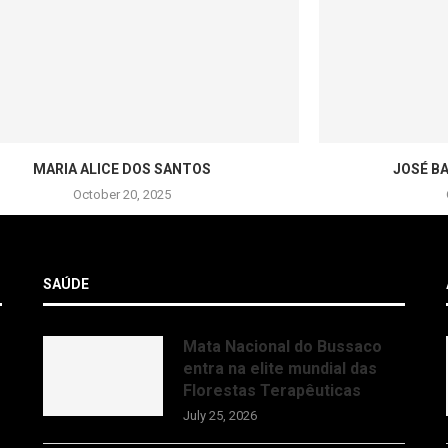
MARIA ALICE DOS SANTOS
JOSÉ B
October 20, 2025
SAÚDE
Mata Nacional do Bussaco
entra na elite mundial das
Florestas Terapêuticas
July 25, 2026