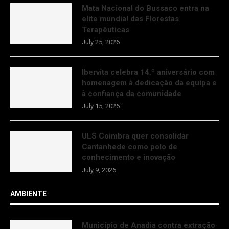
Mata Nacional do Bussaco entra na
elite mundial das Florestas
Terapêuticas
July 25, 2026
Ibervita celebra 14.º aniversário com
homenagem à dedicação da equipa e
à confiança da comunidade
July 15, 2026
ULS Coimbra quer consolidar
Cantanhede como polo de
conhecimento e inovação
July 9, 2026
AMBIENTE
Município de Anadia contra extração