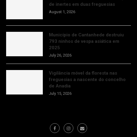
de inertes em duas freguesias
August 1, 2026
Município de Cantanhede destruiu
793 ninhos de vespa asiática em
2025
July 26, 2026
Vigilância móvel da floresta nas
freguesias a nascente do concelho
de Anadia
July 15, 2026