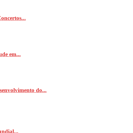
ncertos...
de em...
senvolvimento do...
ndial...