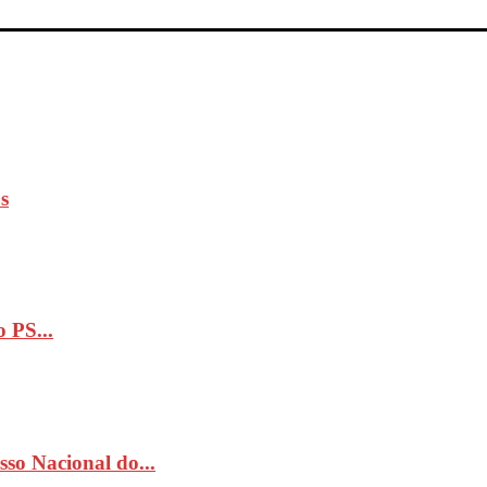
s
 PS...
so Nacional do...