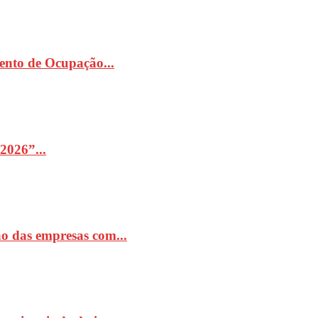
ento de Ocupação...
2026”...
o das empresas com...