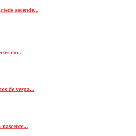
tede ascende...
rtes em...
os de vespa...
 nascente...