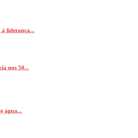
à liderança...
ia nos 50...
e água...