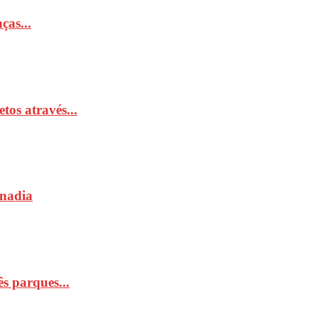
ças...
tos através...
Anadia
s parques...