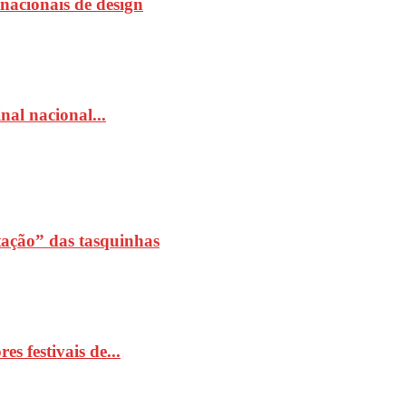
rnacionais de design
al nacional...
ação” das tasquinhas
 festivais de...