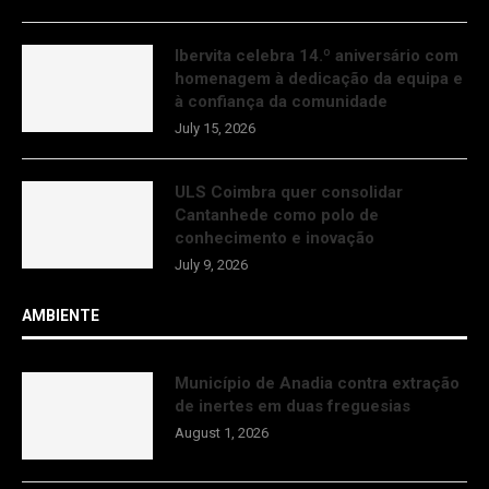
Ibervita celebra 14.º aniversário com
homenagem à dedicação da equipa e
à confiança da comunidade
July 15, 2026
ULS Coimbra quer consolidar
Cantanhede como polo de
conhecimento e inovação
July 9, 2026
AMBIENTE
Município de Anadia contra extração
de inertes em duas freguesias
August 1, 2026