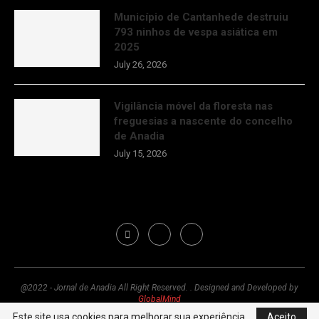
Município de Cantanhede destruiu
793 ninhos de vespa asiática em
2025
July 26, 2026
Vigilância móvel da floresta nas
freguesias a nascente do concelho
de Anadia
July 15, 2026
@2022 - Jornal de Anadia All Right Reserved. . Designed and Developed by
GlobalMind
Este site usa cookies para melhorar sua experiência.
Aceito