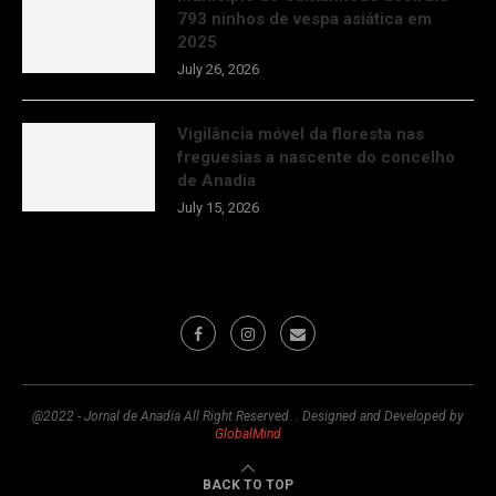
793 ninhos de vespa asiática em
2025
July 26, 2026
Vigilância móvel da floresta nas
freguesias a nascente do concelho
de Anadia
July 15, 2026
@2022 - Jornal de Anadia All Right Reserved. . Designed and Developed by
GlobalMind
BACK TO TOP