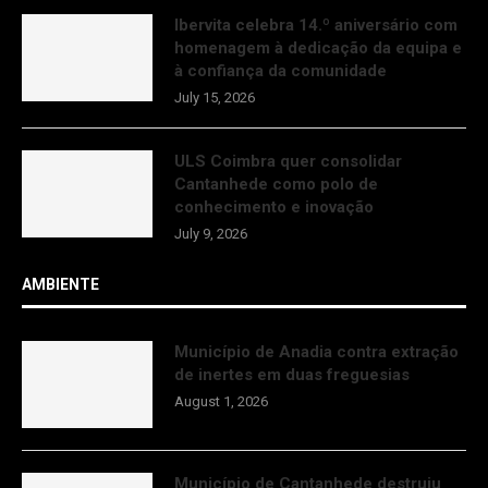
Ibervita celebra 14.º aniversário com
homenagem à dedicação da equipa e
à confiança da comunidade
July 15, 2026
ULS Coimbra quer consolidar
Cantanhede como polo de
conhecimento e inovação
July 9, 2026
AMBIENTE
Município de Anadia contra extração
de inertes em duas freguesias
August 1, 2026
Município de Cantanhede destruiu