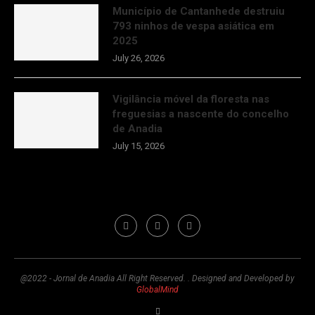
Município de Cantanhede destruiu
793 ninhos de vespa asiática em
2025
July 26, 2026
Vigilância móvel da floresta nas
freguesias a nascente do concelho
de Anadia
July 15, 2026
@2022 - Jornal de Anadia All Right Reserved. . Designed and Developed by
GlobalMind