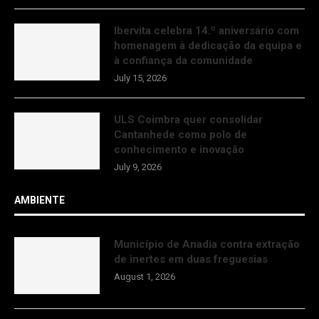
Ibervita celebra 14.º aniversário com
homenagem à dedicação da equipa e
à confiança da comunidade
July 15, 2026
ULS Coimbra quer consolidar
Cantanhede como polo de
conhecimento e inovação
July 9, 2026
AMBIENTE
Município de Anadia contra extração
de inertes em duas freguesias
August 1, 2026