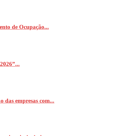
ento de Ocupação...
2026”...
o das empresas com...