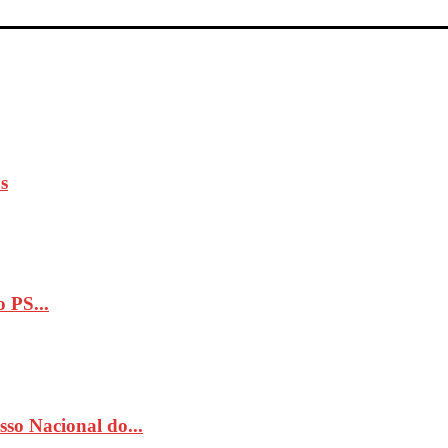
s
 PS...
so Nacional do...