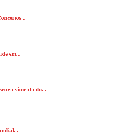
ncertos...
de em...
senvolvimento do...
ndial...