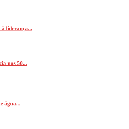
à liderança...
ia nos 50...
e água...