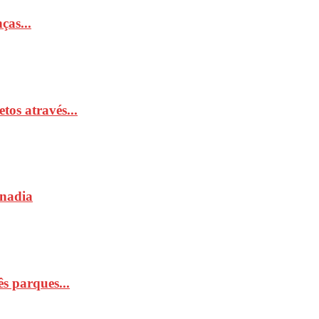
ças...
tos através...
Anadia
s parques...