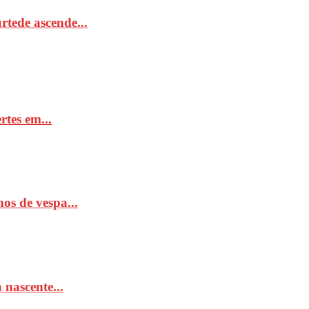
tede ascende...
rtes em...
os de vespa...
 nascente...