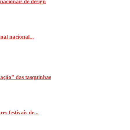
rnacionais de design
al nacional...
ação” das tasquinhas
 festivais de...