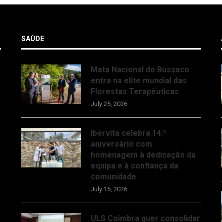
SAÚDE
Mata Nacional do Bussaco
entra na elite mundial das
Florestas Terapêuticas
July 25, 2026
Ibervita celebra 14.º
aniversário com
homenagem à dedicação da
equipa e à confiança da
comunidade
July 15, 2026
ULS Coimbra quer consolidar