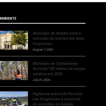
AMBIENTE
Município de Anadia contra
extração de inertes em duas
freguesias
August 1, 2026
Município de Cantanhede
destruiu 793 ninhos de vespa
asiática em 2025
July 26, 2026
Vigilância móvel da floresta
nas freguesias a nascente
do concelho de Anadia