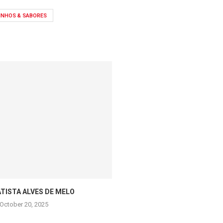
INHOS & SABORES
ATISTA ALVES DE MELO
NELSON ALVES 
October 20, 2025
October 20, 