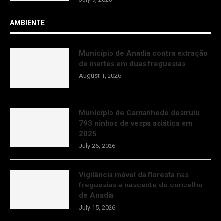
AMBIENTE
Município de Anadia contra extração
de inertes em duas freguesias
August 1, 2026
Município de Cantanhede destruiu
793 ninhos de vespa asiática em
2025
July 26, 2026
Vigilância móvel da floresta nas
freguesias a nascente do concelho
de Anadia
July 15, 2026