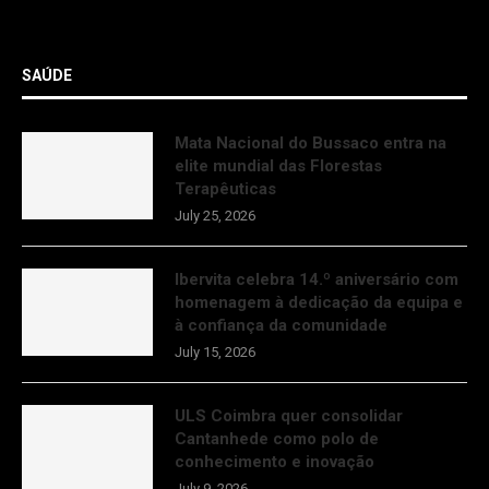
SAÚDE
Mata Nacional do Bussaco entra na
elite mundial das Florestas
Terapêuticas
July 25, 2026
Ibervita celebra 14.º aniversário com
homenagem à dedicação da equipa e
à confiança da comunidade
July 15, 2026
ULS Coimbra quer consolidar
Cantanhede como polo de
conhecimento e inovação
July 9, 2026