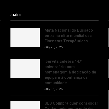
SAÚDE
Mata Nacional do Bussaco
entra na elite mundial das
Florestas Terapêuticas
July 25, 2026
Ibervita celebra 14.º
aniversário com
homenagem à dedicação da
equipa e à confiança da
comunidade
July 15, 2026
ULS Coimbra quer consolidar
Cantanhede como polo de