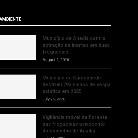
AMBIENTE
Município de Anadia contra
extração de inertes em duas
freguesias
August 1, 2026
Município de Cantanhede
destruiu 793 ninhos de vespa
asiática em 2025
July 26, 2026
Vigilância móvel da floresta
nas freguesias a nascente
do concelho de Anadia