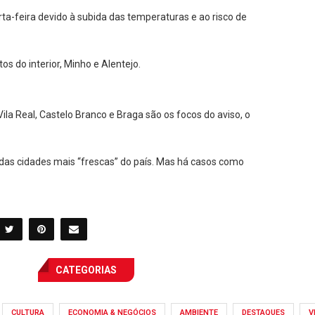
arta-feira devido à subida das temperaturas e ao risco de
os do interior, Minho e Alentejo.
ila Real, Castelo Branco e Braga são os focos do aviso, o
das cidades mais “frescas” do país. Mas há casos como
CATEGORIAS
CULTURA
ECONOMIA & NEGÓCIOS
AMBIENTE
DESTAQUES
V