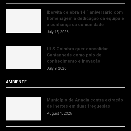
Ibervita celebra 14.º aniversário com
homenagem à dedicação da equipa e
à confiança da comunidade
July 15, 2026
ULS Coimbra quer consolidar
Cantanhede como polo de
conhecimento e inovação
July 9, 2026
AMBIENTE
Município de Anadia contra extração
de inertes em duas freguesias
August 1, 2026