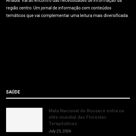
Anadia. Vai ao encontro das necessidades de informação da
região centro. Um jornal de informação com conteúdos
temáticos que vai complementar uma leitura mais diversificada.
SAÚDE
Mata Nacional do Bussaco entra na
elite mundial das Florestas
Terapêuticas
July 25, 2026