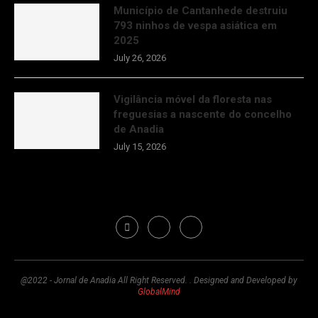
Município de Cantanhede destruiu
793 ninhos de vespa asiática em
2025
July 26, 2026
Vigilância móvel da floresta nas
freguesias a nascente do concelho
de Anadia
July 15, 2026
@2022 - Jornal de Anadia All Right Reserved. . Designed and Developed by
GlobalMind