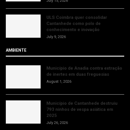
July 15, 2026
ULS Coimbra quer consolidar
Cantanhede como polo de
conhecimento e inovação
July 9, 2026
AMBIENTE
Município de Anadia contra extração
de inertes em duas freguesias
August 1, 2026
Município de Cantanhede destruiu
793 ninhos de vespa asiática em
2025
July 26, 2026