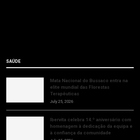
SAÚDE
Mata Nacional do Bussaco entra na
elite mundial das Florestas
Terapêuticas
July 25, 2026
Ibervita celebra 14.º aniversário com
homenagem à dedicação da equipa e
à confiança da comunidade