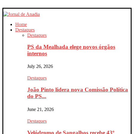
Home
Destaques
Destaques
PS da Mealhada elege novos órgãos
internos
July 26, 2026
Destaques
João Pinto lidera nova Comissão Política
do PS...
June 21, 2026
Destaques
Velódromo de Sangalhos recebe 43º