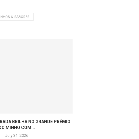
INHOS & SABORES
RADA BRILHA NO GRANDE PRÉMIO
MAIS DE 100 ATLETAS NO P
DO MINHO COM...
July 30,
July 31, 2026