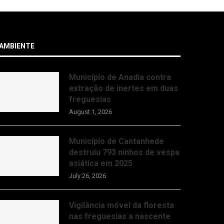
AMBIENTE
Município de Anadia contra
extração de inertes em duas
freguesias
August 1, 2026
Município de Cantanhede
destruiu 793 ninhos de vespa
asiática em 2025
July 26, 2026
Vigilância móvel da floresta
nas freguesias a nascente