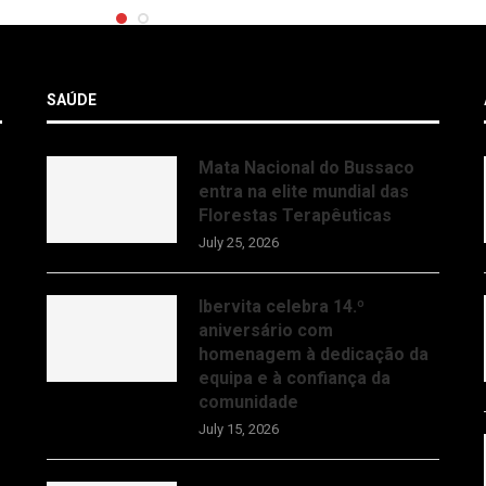
SAÚDE
Mata Nacional do Bussaco
entra na elite mundial das
Florestas Terapêuticas
July 25, 2026
Ibervita celebra 14.º
aniversário com
homenagem à dedicação da
equipa e à confiança da
comunidade
July 15, 2026