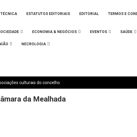
 TÉCNICA
ESTATUTOS EDITORIAIS
EDITORIAL
TERMOS E CON
SOCIEDADE
ECONOMIA & NEGÓCIOS
EVENTOS
SAÚDE
NIÃO
NECROLOGIA
ociações culturais do concelho
 Câmara da Mealhada