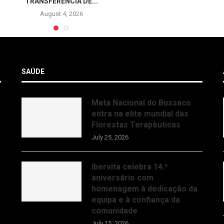
TRANSFERÊNCIA DE...
August 4, 2026
SAÚDE
Mata Nacional do Bussaco
entra na elite mundial das
Florestas Terapêuticas
July 25, 2026
Ibervita celebra 14.º
aniversário com
homenagem à dedicação da
equipa e à confiança da
comunidade
July 15, 2026