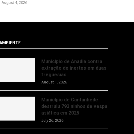
70 ANIMAIS
August 4, 2026
August 4, 2
AMBIENTE
Município de Anadia contra
extração de inertes em duas
freguesias
August 1, 2026
Município de Cantanhede
destruiu 793 ninhos de vespa
asiática em 2025
July 26, 2026