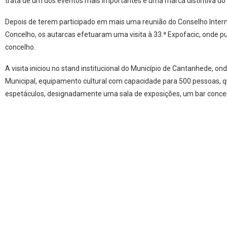
trata de um dos eventos mais importantes e uma marca distintiva do t
Depois de terem participado em mais uma reunião do Conselho Interm
Concelho, os autarcas efetuaram uma visita à 33.ª Expofacic, onde p
concelho.
A visita iniciou no stand institucional do Município de Cantanhede, on
Municipal, equipamento cultural com capacidade para 500 pessoas, qu
espetáculos, designadamente uma sala de exposições, um bar concert