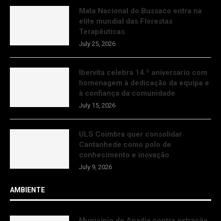
Mata Nacional do Bussaco entra na
elite mundial das Florestas
Terapêuticas
July 25, 2026
Ibervita celebra 14.º aniversário com
homenagem à dedicação da equipa e
à confiança da comunidade
July 15, 2026
ULS Coimbra quer consolidar
Cantanhede como polo de
conhecimento e inovação
July 9, 2026
AMBIENTE
Município de Anadia contra extração