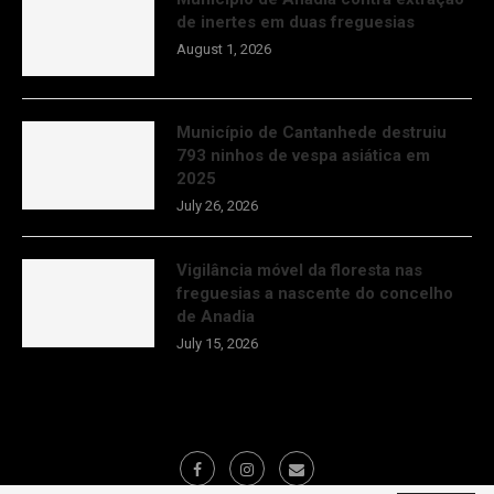
de inertes em duas freguesias
August 1, 2026
Município de Cantanhede destruiu
793 ninhos de vespa asiática em
2025
July 26, 2026
Vigilância móvel da floresta nas
freguesias a nascente do concelho
de Anadia
July 15, 2026