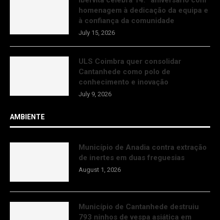
homenagem à dedicação da equipa e
à confiança da comunidade
July 15, 2026
ULS Coimbra quer consolidar
Cantanhede como polo de
conhecimento e inovação
July 9, 2026
AMBIENTE
Município de Anadia contra extração
de inertes em duas freguesias
August 1, 2026
Município de Cantanhede destruiu
793 ninhos de vespa asiática em