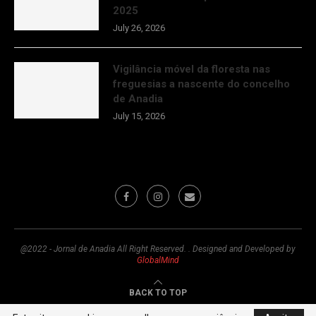
2025
July 26, 2026
Vigilância móvel da floresta nas
freguesias a nascente do concelho
de Anadia
July 15, 2026
@2022 - Jornal de Anadia All Right Reserved. . Designed and Developed by
GlobalMind
BACK TO TOP