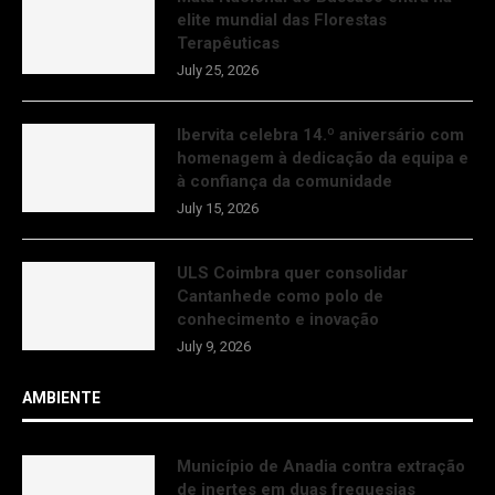
elite mundial das Florestas
Terapêuticas
July 25, 2026
Ibervita celebra 14.º aniversário com
homenagem à dedicação da equipa e
à confiança da comunidade
July 15, 2026
ULS Coimbra quer consolidar
Cantanhede como polo de
conhecimento e inovação
July 9, 2026
AMBIENTE
Município de Anadia contra extração
de inertes em duas freguesias