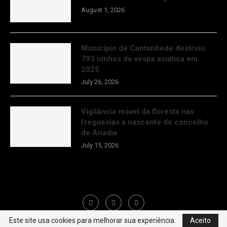
August 1, 2026
Município de Cantanhede destruiu
793 ninhos de vespa asiática em
2025
July 26, 2026
Vigilância móvel da floresta nas
freguesias a nascente do concelho
de Anadia
July 15, 2026
Este site usa cookies para melhorar sua experiência.
Aceito