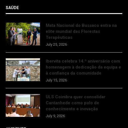
SAÚDE
Mata Nacional do Bussaco entra na
elite mundial das Florestas
Terapêuticas
July 25, 2026
Ibervita celebra 14.º aniversário com
homenagem à dedicação da equipa e
à confiança da comunidade
July 15, 2026
ULS Coimbra quer consolidar
Cantanhede como polo de
conhecimento e inovação
July 9, 2026