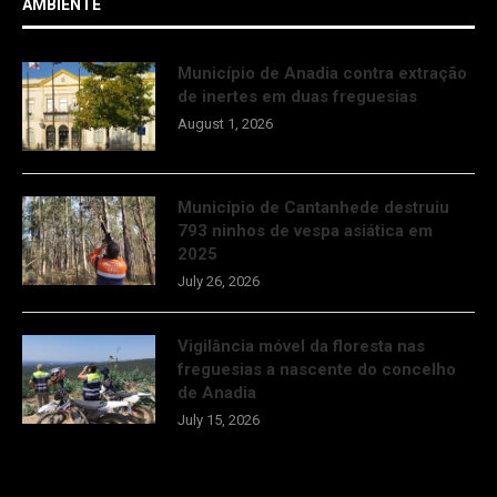
AMBIENTE
Município de Anadia contra extração
de inertes em duas freguesias
August 1, 2026
Município de Cantanhede destruiu
793 ninhos de vespa asiática em
2025
July 26, 2026
Vigilância móvel da floresta nas
freguesias a nascente do concelho
de Anadia
July 15, 2026