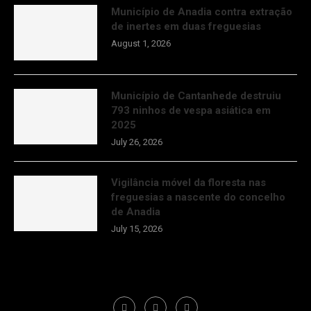
Município de Anadia contra extração
de inertes em duas freguesias
August 1, 2026
Município de Cantanhede destruiu
793 ninhos de vespa asiática em
2025
July 26, 2026
Vigilância móvel da floresta nas
freguesias a nascente do concelho
de Anadia
July 15, 2026