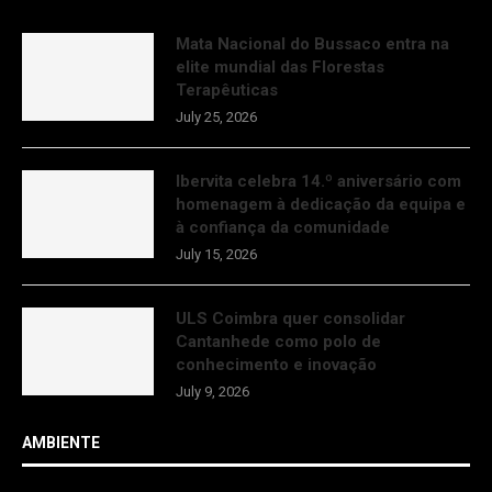
Mata Nacional do Bussaco entra na
elite mundial das Florestas
Terapêuticas
July 25, 2026
Ibervita celebra 14.º aniversário com
homenagem à dedicação da equipa e
à confiança da comunidade
July 15, 2026
ULS Coimbra quer consolidar
Cantanhede como polo de
conhecimento e inovação
July 9, 2026
AMBIENTE